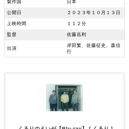
製作国
日本
公開日
２０２３年１０月１３日
上映時間
１１２分
監督
佐藤岳利
岸田繁、佐藤征史、森信
出演
行
くるりのえいが【Blu-ray】 [ くるり ]