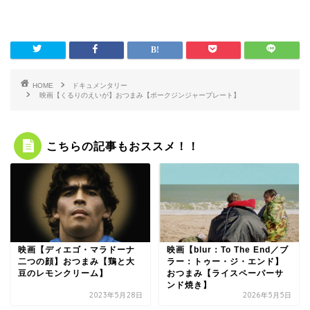
HOME
ドキュメンタリー
映画【くるりのえいが】おつまみ【ポークジンジャープレート】
こちらの記事もおススメ！！
映画【ディエゴ・マラドーナ
映画【blur：To The End／ブ
二つの顔】おつまみ【鶏と大
ラー：トゥー・ジ・エンド】
豆のレモンクリーム】
おつまみ【ライスペーパーサ
ンド焼き】
2023年5月28日
2026年5月5日