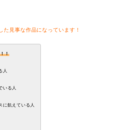
、
した見事な作品になっています！
メ！！
る人
でいる人
スに飢えている人