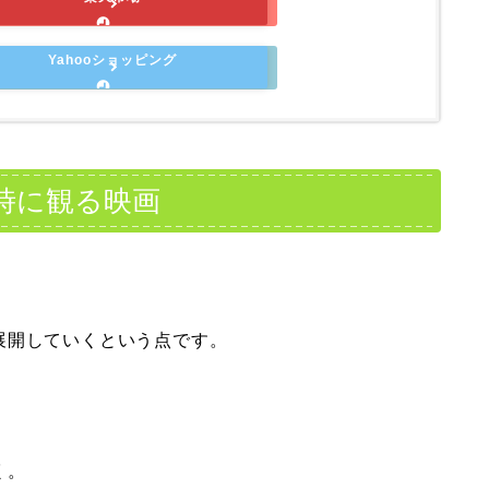
Yahooショッピング
時に観る映画
展開していくという点です。
く。