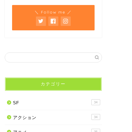
＼ Follow me ／
カテゴリー
SF
34
アクション
34
35