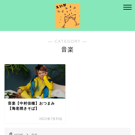
― CATEGORY ―
音楽
音楽【中村佳穂】おつまみ
【海老焼きそば】
2022年7月31日
HOME
音楽