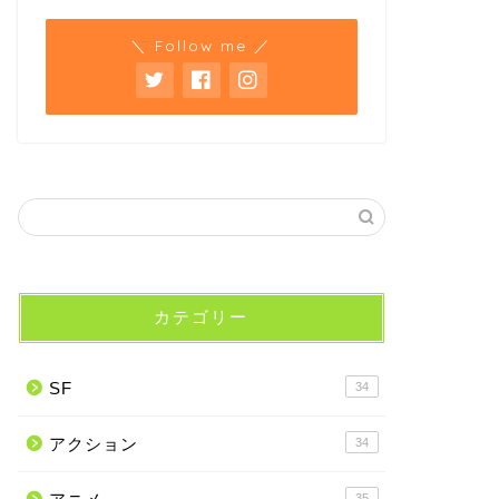
＼ Follow me ／
カテゴリー
SF
34
アクション
34
35