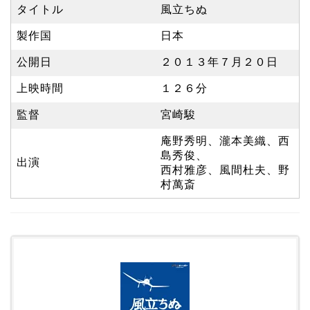
タイトル
風立ちぬ
製作国
日本
公開日
２０１３年７月２０日
上映時間
１２６分
監督
宮崎駿
庵野秀明、瀧本美織、西
島秀俊、
出演
西村雅彦、風間杜夫、野
村萬斎