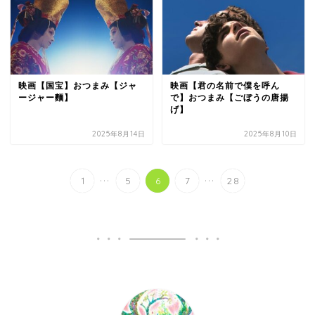
映画【国宝】おつまみ【ジャ
映画【君の名前で僕を呼ん
ージャー麵】
で】おつまみ【ごぼうの唐揚
げ】
2025年8月14日
2025年8月10日
...
...
1
5
6
7
28