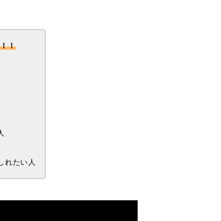
メ！！
人
しれたい人