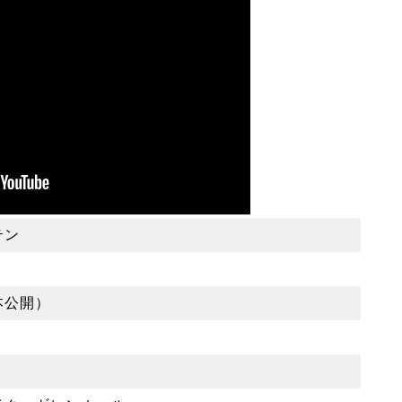
テン
本公開）