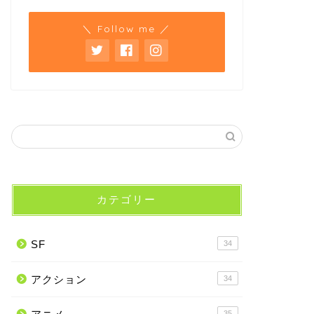
＼ Follow me ／
カテゴリー
SF
34
アクション
34
35