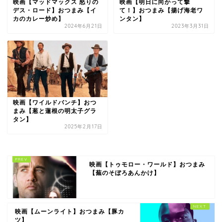
映画【マッドマックス 怒りの
映画【明日に向かって撃
デス・ロード】おつまみ【イ
て！】おつまみ【揚げ海老ワ
カのカレー炒め】
ンタン】
2024年6月21日
2023年3月31日
映画【ワイルドバンチ】おつ
まみ【葱と蓮根の明太子グラ
タン】
2025年2月17日
映画【トゥモロー・ワールド】おつまみ
【蕪のそぼろあんかけ】
映画【ムーンライト】おつまみ【豚カ
ツ】