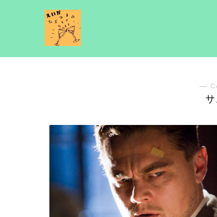
― C
サ