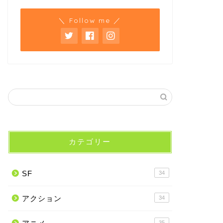
＼ Follow me ／
カテゴリー
SF
34
アクション
34
35