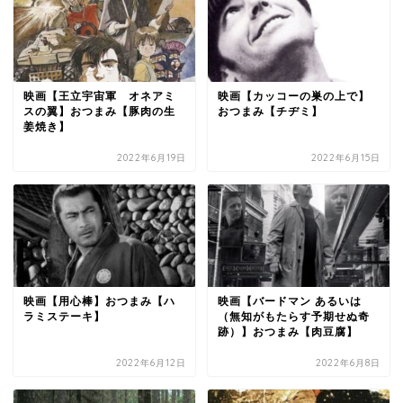
映画【王立宇宙軍 オネアミ
映画【カッコーの巣の上で】
スの翼】おつまみ【豚肉の生
おつまみ【チヂミ】
姜焼き】
2022年6月19日
2022年6月15日
映画【用心棒】おつまみ【ハ
映画【バードマン あるいは
ラミステーキ】
（無知がもたらす予期せぬ奇
跡）】おつまみ【肉豆腐】
2022年6月12日
2022年6月8日